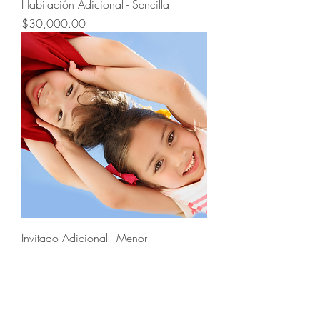
Habitación Adicional - Sencilla
Precio
$30,000.00
Invitado Adicional - Menor
Precio
$15,000.00